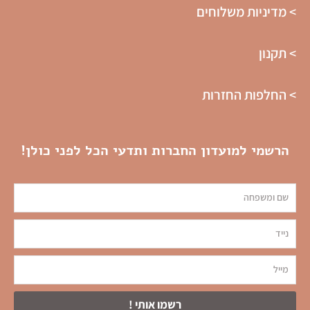
> מדיניות משלוחים
> תקנון
> החלפות החזרות
הרשמי למועדון החברות ותדעי הכל לפני כולן!
שם
tel
אימייל
רשמו אותי !