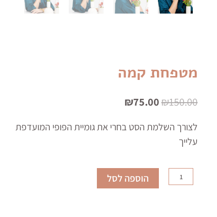
מטפחת קמה
המחיר
המחיר
₪
75.00
₪
150.00
המקורי
הנוכחי
היה:
הוא:
₪75.00.
₪150.00.
לצורך השלמת הסט בחרי את גומיית הפופי המועדפת
עלייך
כמות
הוספה לסל
של
מטפחת
קמה