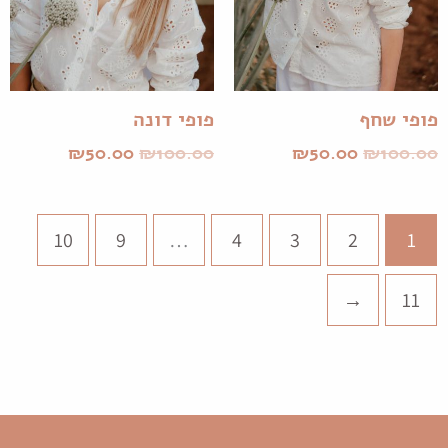
פופי שחף
פופי דונה
₪
50.00
₪
100.00
₪
50.00
₪
100.00
10
9
…
4
3
2
1
←
11