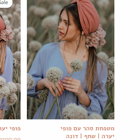
Sale!
Sale!
מטפחת סהר עם פופי
פופי יער
יערה | שחף | דונה
₪
100.00